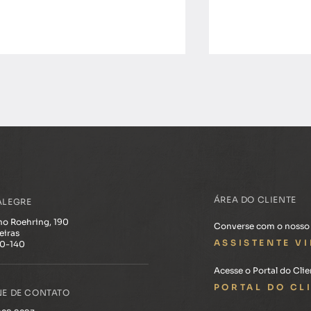
ABF Developments entrega o
Novos hábitos in
ÁREA DO CLIENTE
ALEGRE
primeiro residencial sênior
empreendimento
premium do Brasil
Deus, em Porto A
ino Roehring, 190
Converse com o nosso a
eiras
ASSISTENTE V
30-140
Acesse o Portal do Clie
PORTAL DO CL
NE DE CONTATO