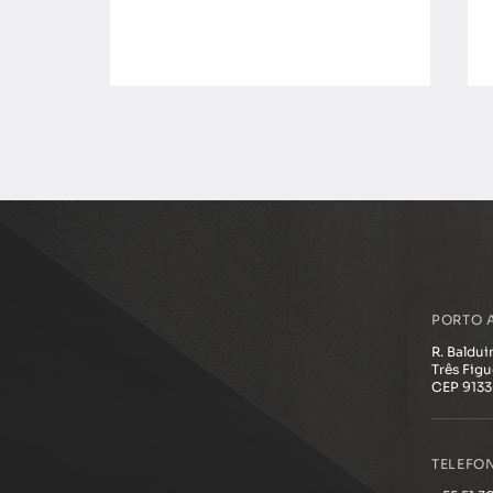
Geroarquitetura: o conceito que
PORTO 
visa espaços melhores para os
idosos
R. Baldu
Três Figu
CEP 913
TELEFO