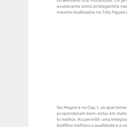
no wellness dos moradores. Os jar
exuberante como protagonista nas 
mesmo localizados no Três Figueira
No Magno e no Cap.1, os apartame
proporcionam bem-estar em meio ao
lo melhor. Ao permitir uma integra
biofílico melhora a qualidade e a 