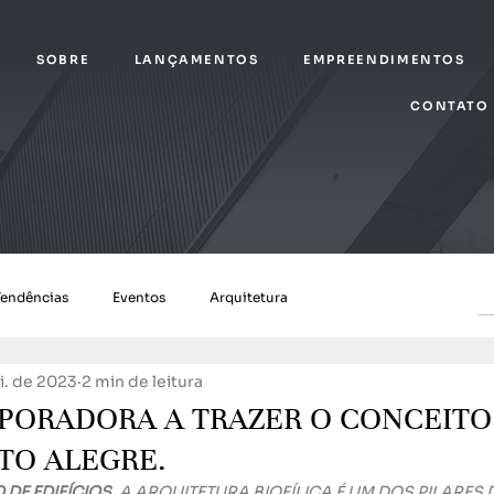
SOBRE
LANÇAMENTOS
EMPREENDIMENTOS
CONTATO
Tendências
Eventos
Arquitetura
i. de 2023
2 min de leitura
RPORADORA A TRAZER O CONCEITO
RTO ALEGRE.
DE EDIFÍCIOS.
 A ARQUITETURA BIOFÍLICA É UM DOS PILARES 