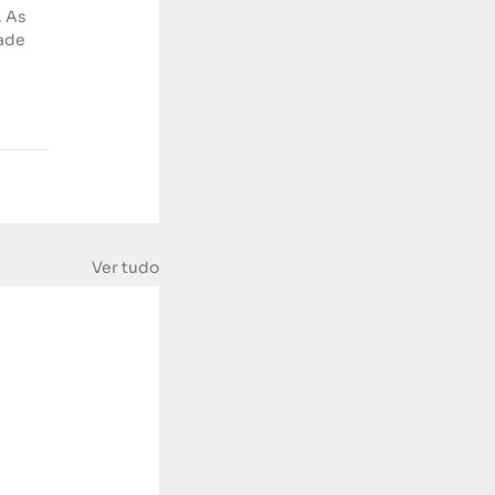
 As 
ade 
Ver tudo