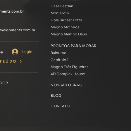
Casa Bastian
ments.com.br
Monjardin
Hola Sunset Lofts
Magno Moinhos
evelopments.com.br
Magno Menino Deus
PRONTOS PARA MORAR
Login
OR
Balduino
Capítulo 1
TEÚDO
Magno Três Figueiras
4D Complex House
ADOR
NOSSAS OBRAS
BLOG
CONTATO