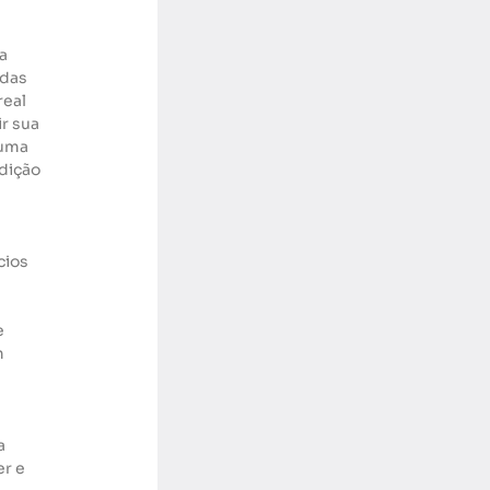
a 
das 
eal 
r sua 
 uma 
dição 
ios 
 
 
 
a 
r e 