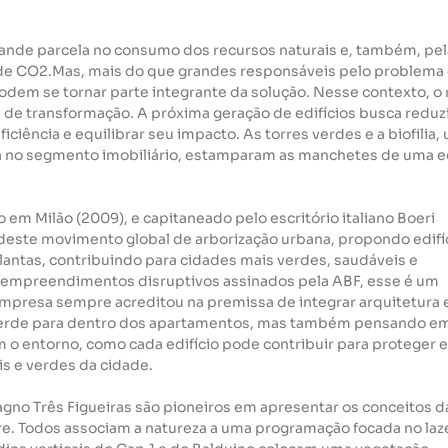
nde parcela no consumo dos recursos naturais e, também, pel
 de CO2.Mas, mais do que grandes responsáveis pelo problema 
podem se tornar parte integrante da solução. Nesse contexto, o r
 de transformação. A próxima geração de edifícios busca reduzi
ciência e equilibrar seu impacto. As torres verdes e a biofilia,
 no segmento imobiliário, estamparam as manchetes de uma e
o em Milão (2009), e capitaneado pelo escritório italiano Boeri 
 deste movimento global de arborização urbana, propondo edifíc
plantas, contribuindo para cidades mais verdes, saudáveis e 
 empreendimentos disruptivos assinados pela ABF, esse é um 
mpresa sempre acreditou na premissa de integrar arquitetura e
verde para dentro dos apartamentos, mas também pensando em
 o entorno, como cada edifício pode contribuir para proteger e
s e verdes da cidade.
gno Três Figueiras são pioneiros em apresentar os conceitos d
gre. Todos associam a natureza a uma programação focada no laze