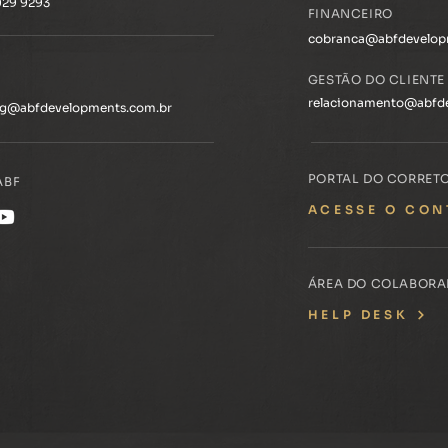
3029 9293
FINANCEIRO
cobranca@abfdevelop
GESTÃO DO CLIENTE
relacionamento@abfd
ng@abfdevelopments.com.br
PORTAL DO CORRET
ABF
ACESSE O CON
ÁREA DO COLABOR
HELP DESK