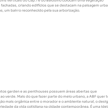
dins verticais do Cap.1 e do Balduino colocam uma vegetação 
fachadas, criando edifícios que se destacam na paisagem urba
s, um bairro reconhecido pela sua arborização.
ntos garden e as penthouses possuem áreas abertas que 
 verde. Mais do que fazer parte do meio urbano, a ABF quer t
ção mais orgânica entre o morador e o ambiente natural, o desig
variedade da vida cotidiana na cidade contemporânea. É uma idei