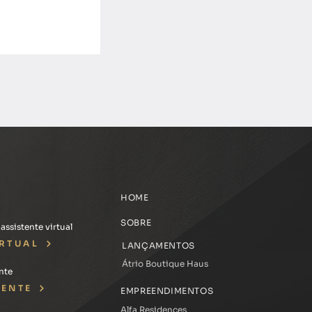
spiram novo
HOME
 no Menino
legre
SOBRE
ssistente virtual
IRTUAL
LANÇAMENTOS
Átrio Boutique Haus
nte
IENTE
EMPREENDIMENTOS
Alfa Residences