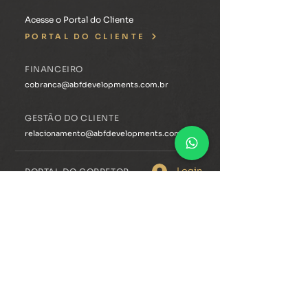
Acesse o Portal do Cliente
PORTAL DO CLIENTE
FINANCEIRO
cobranca@abfdevelopments.com.br
GESTÃO DO CLIENTE
relacionamento@abfdevelopments.com.br
Login
PORTAL DO CORRETOR
ACESSE O CONTEÚDO
ÁREA DO COLABORADOR
HELP DESK
HOME