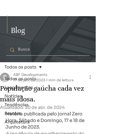
Blog
Post
Todos os posts
ABF Developments
Todos os posts
17 de jun. de 2023
1 min de leitura
População gaúcha cada vez
Lançamentos
Notícias
mais idosa.
Tendências
Atualizado:
30 de abr. de 2024
Eventos
Matéria publicada pelo jornal Zero 
Hora, Sábado e Domingo, 17 e 18 de 
Arquitetura
Junho de 2023.
A tendência de envelhecimento do 