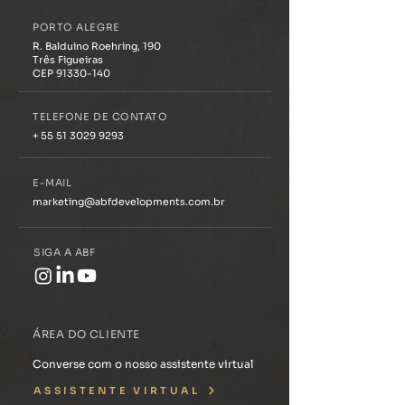
primeiro residencial sênior
empreendimento 
premium do Brasil
Deus, em Porto Al
PORTO ALEGRE
R. Balduino Roehring, 190
Três Figueiras
CEP 91330-140
TELEFONE DE CONTATO
+ 55 51 3029 9293
E-MAIL
marketing@abfdevelopments.com.br
SIGA A ABF
ÁREA DO CLIENTE
Converse com o nosso assistente virtual
ASSISTENTE VIRTUAL