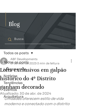
Blog
Post
Todos os posts
ABF Developments
Todos os posts
31 de mar. de 2023
3 min de leitura
Lofts exclusivos em galpão
Lançamentos
Notícias
histórico do 4º Distrito
Tendências
ganham decorado
Eventos
Atualizado:
30 de abr. de 2024
Arquitetura
Unidades oferecem estilo de vida 
moderno e conectado com o distrito 