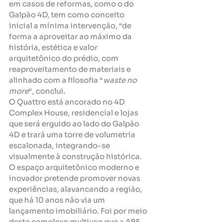
em casos de reformas, como o do 
Galpão 4D, tem como conceito 
inicial a mínima intervenção, “de 
forma a aproveitar ao máximo da 
história, estética e valor 
arquitetônico do prédio, com 
reaproveitamento de materiais e 
alinhado com a filosofia “
waste no 
more
“, conclui.
O Quattro está ancorado no 4D 
Complex House, residencial e lojas 
que será erguido ao lado do Galpão 
4D e trará uma torre de volumetria 
escalonada, integrando-se 
visualmente à construção histórica. 
O espaço arquitetônico moderno e 
inovador pretende promover novas 
experiências, alavancando a região, 
que há 10 anos não via um 
lançamento imobiliário. Foi por meio 
deste complexo multiuso que a ABF 