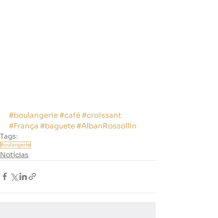
#boulangerie
#café
#croissant
#França
#baguete
#AlbanRossollin
Tags:
Boulangerie
Notícias