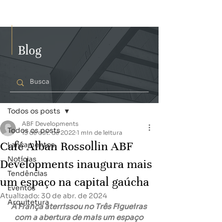
Blog
Post
Todos os posts
ABF Developments
Todos os posts
13 de out. de 2022
1 min de leitura
Café Alban Rossollin ABF
Lançamentos
Notícias
Developments inaugura mais
Tendências
um espaço na capital gaúcha
Eventos
Atualizado:
30 de abr. de 2024
Arquitetura
A França aterrissou no Três Figueiras 
com a abertura de mais um espaço 