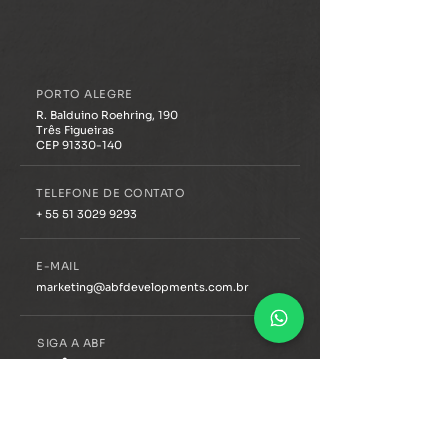
ABF Developments entrega o
Novos hábitos ins
primeiro residencial sênior
empreendimento 
premium do Brasil
Deus, em Porto Al
PORTO ALEGRE
R. Balduino Roehring, 190
Três Figueiras
CEP 91330-140
TELEFONE DE CONTATO
+ 55 51 3029 9293
E-MAIL
marketing@abfdevelopments.com.br
SIGA A ABF
ÁREA DO CLIENTE