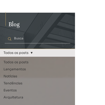
Blog
BLOG
Todos os posts
Todos os posts
Lançamentos
Notícias
Tendências
Eventos
Arquitetura