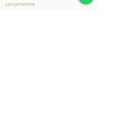
ABF Developments
17 de fev. de 2023
1 min de leitura
Lançamentos
A vida pede um novo capítulo e de
agora em diante, todo o resto pode
esperar.
A exclusividade escreve com elegância os novos
capítulos da nossa vida. O projeto arquitetônico
moderno e exclusivo do Capítulo 1 traz 16...